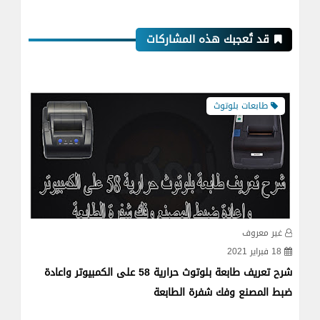
قد تُعجبك هذه المشاركات
طابعات بلوتوث
غير معروف
غي
18 فبراير 2021
05 فبراير
شرح تعريف طابعة بلوتوث حرارية 58 على الكمبيوتر واعادة
طابعة بل
ضبط المصنع وفك شفرة الطابعة