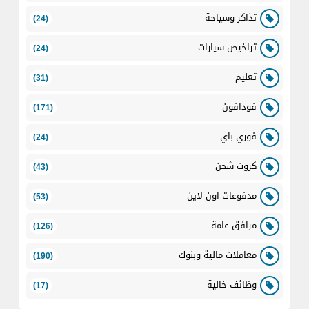
تذاكر وسياحة
(24)
تراخيص سيارات
(24)
تعليم
(31)
فودافون
(171)
فوري باي
(24)
كروت شحن
(43)
مدفوعات اون لاين
(53)
مرافق عامة
(126)
معاملات مالية وبنوك
(190)
وظائف خالية
(17)