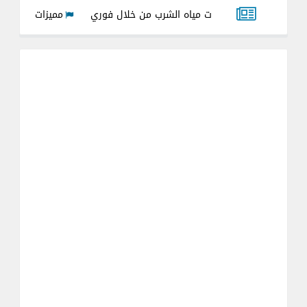
ير شركات مياه الشرب من خلال فوري
مميزات وعيوب عداد مياه الشر
ادت القديمه والجديده 2026
شرح تحويل ال