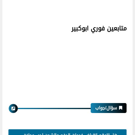
متابعين فوري ابوكبير
سؤال/جواب