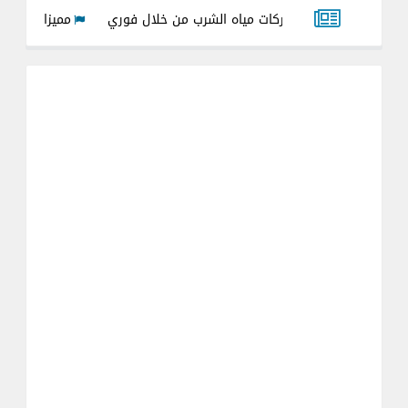
ع فواتير شركات مياه الشرب من خلال فوري
مميزات وعيوب عداد ميا
لجميع العدادت القديمه والجديده 2026
شرح