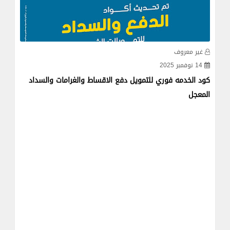
غير معروف
غي
14 نوفمبر 2025
13 سبتمبر
كود الخدمه فوري للتمويل دفع الاقساط والغرامات والسداد
5 طرق لشحن رصيد الكاش ان على مكنتك فوري
المعجل