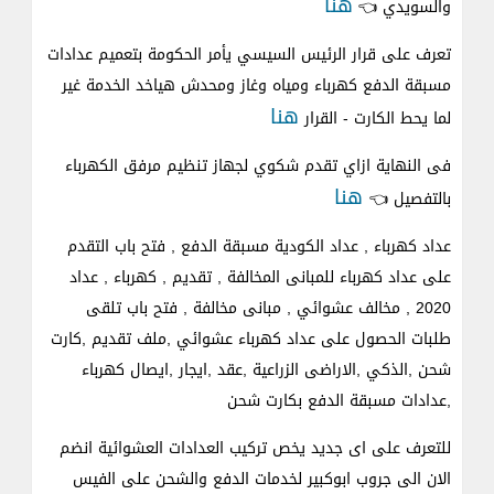
هنا
والسويدي 👈
تعرف على قرار الرئيس السيسي يأمر الحكومة بتعميم عدادات
مسبقة الدفع كهرباء ومياه وغاز ومحدش هياخد الخدمة غير
هنا
لما يحط الكارت - القرار
فى النهاية ازاي تقدم شكوي لجهاز تنظيم مرفق الكهرباء
هنا
بالتفصيل 👈
عداد كهرباء , عداد الكودية مسبقة الدفع , فتح باب التقدم
على عداد كهرباء للمبانى المخالفة , تقديم , كهرباء , عداد
2020 , مخالف عشوائي , مبانى مخالفة , فتح باب تلقى
طلبات الحصول على عداد كهرباء عشوائي ,ملف تقديم ,كارت
شحن ,الذكي ,الاراضى الزراعية ,عقد ,ايجار ,ايصال كهرباء
,عدادات مسبقة الدفع بكارت شحن
للتعرف على اى جديد يخص تركيب العدادات العشوائية انضم
الان الى جروب ابوكبير لخدمات الدفع والشحن على الفيس