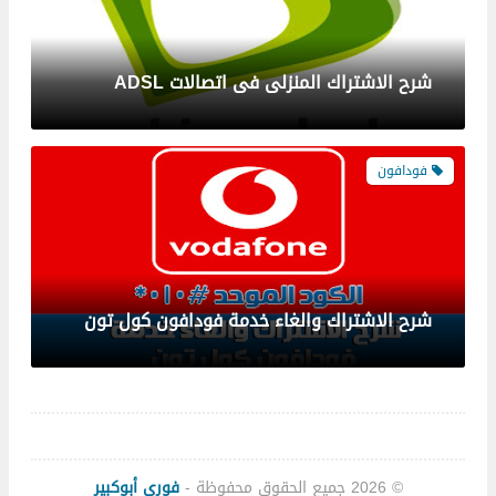
شرح الاشتراك المنزلى فى اتصالات ADSL
فودافون
شرح الاشتراك والغاء خدمة فودافون كول تون
فودافون
© 2026
جميع الحقوق محفوظة -
فوري أبوكبير