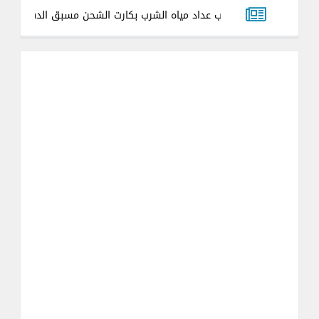
ات وعيوب عداد مياه الشرب بكارت الشحن مسبق الدفع في مصر.. الدليل ا
شرح تحويل العداد الكهرباء العشوائي ذات الشريحة الموحده 2.74 الي عداد قانوني 