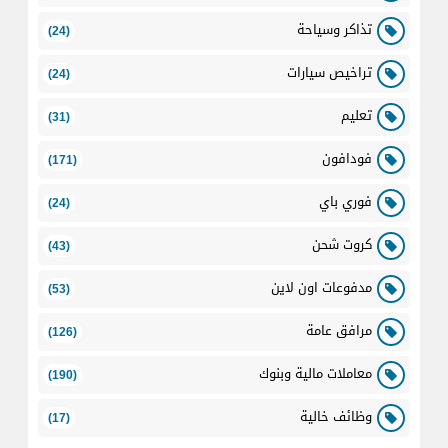
تذاكر وسياحة
(24)
تراخيص سيارات
(24)
تعليم
(31)
فودافون
(171)
فوري باي
(24)
كروت شحن
(43)
مدفوعات اون لاين
(53)
مرافق عامة
(126)
معاملات مالية وبنوك
(190)
وظائف خالية
(17)