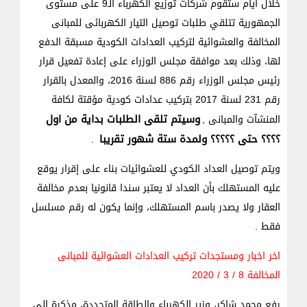
خلال ايام ستقوم شركات توزيع الكهرباء الـ9 على مستوى
الجمهورية تتلقي طلبات توصيل التيار الكهربائى للمبانى
المخالفة والعشوائية لتركيب العدادات الكودية مسبقة الدفع
لها، وذلك بعد موافقة مجلس الوزراء على إعادة تفعيل قرار
رئيس مجلس الوزراء رقم 886 لسنة 2016، والمعدل بالقرار
رقم 231 لسنة 2017 بتركيب عدادات كودية مؤقتة لكافة
وسيتم تلقى الطلبات بداية من اول
المنشآت والمبانى ,
؟؟؟؟ حتى ؟؟؟؟؟ ولمدة ستة شهور تقريبا
.
ويتم توصيل العداد الكودي للعشوائيات بناء على إقرار يوقع
عليه المستهلك بأن العداد لا يعتبر سندا قانونيا بعدم مخالفة
العقار ولا يصدر باسم المستهلك، وإنما يكون له رقم مسلسل
فقط .
اخر اخبار ومستجدات تركيب العدادات العشوائية للمبانى
المخالفة 8 / 3 / 2020
رفع محمد شاكر، وزير الكهرباء والطاقة المتجددة، مذكرة إلى