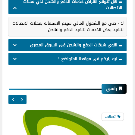
هل تتوقع انقراض خدمات الدفع والشحن لدي محلات
الاتصالات
شحن وسحب حساب "اورنج موني" Orange
لا - حتى مع الشمول المالي سيتم الاستعانه بمحلات الاتصالات
Money من خلال فوري
لتنفيذ بعض الخدمات لتنفيذ الدفع والشحن
اقوي شركات الدفع والشحن فى السوق المصري
اورنج
ايه رايكم فى موقعنا المتواضع !
راسي
شرح تشغيل اورنج كول تون
اتصالات