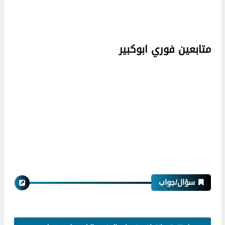
متابعين فوري ابوكبير
سؤال/جواب
اورنج