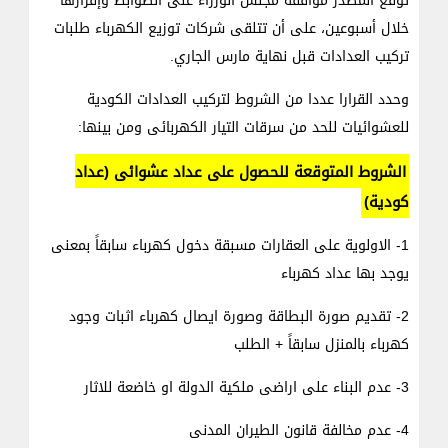
توقع المصدر موافقة مجلس الوزراء على الضوابط وإقرارها
خلال أسبوعين، على أن تتلقى شركات توزيع الكهرباء طلبات
تركيب العدادات قبل نهاية مارس الجاري.
وحدد القرارا عددا من الشروط لتركيب العدادات الكودية
للعشوائيات للحد من سرقات التيار الكهربائى ومن بينها:
الشروط المتوقعة للحصول على عداد عشوائى (عداد
كودية)
1- الاولوية على العقارات مسبقة دخول كهرباء سابقاً بمعنى
يوجد بها عداد كهرباء
2- تقديم صورة البطاقة وصورة ايصال كهرباء اثبات وجود
كهرباء بالمنزل سابقاً + الطلب
3- عدم البناء على اراضى ملكية الدولة او خاضعة للاثار
4- عدم مخالفة قانون الطيران المدنى