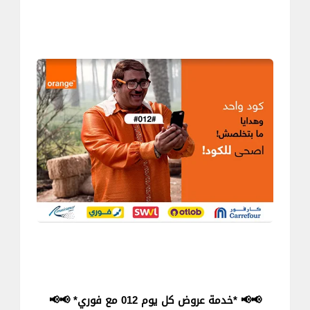
📢📢 *خدمة عروض كل يوم 012 مع فوري* 📢📢