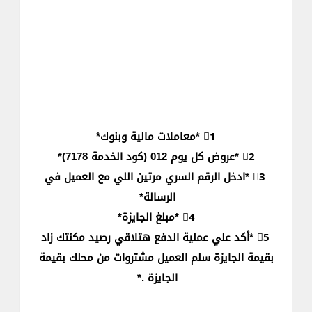
1⃣ *معاملات مالية وبنوك*
2⃣ *عروض كل يوم 012 (كود الخدمة 7178)*
3⃣ *ادخل الرقم السري مرتين اللي مع العميل في
الرسالة*
4⃣ *مبلغ الجايزة*
5⃣ *أكد علي عملية الدفع هتلاقي رصيد مكنتك زاد
بقيمة الجايزة سلم العميل مشتروات من محلك بقيمة
الجايزة .*