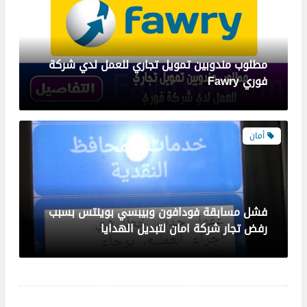
أمان
فشل مسابقة فودافون وبيبسي بوينتس بسبب
رفض تجار شركة امان لتبديل الهدايا
اشتراكات واعلانات
مسابقة فودافون وبيبسي كل لما تشحن هيجليك
دقايق وبيبسي بوينتس ليك ولكل فريقك