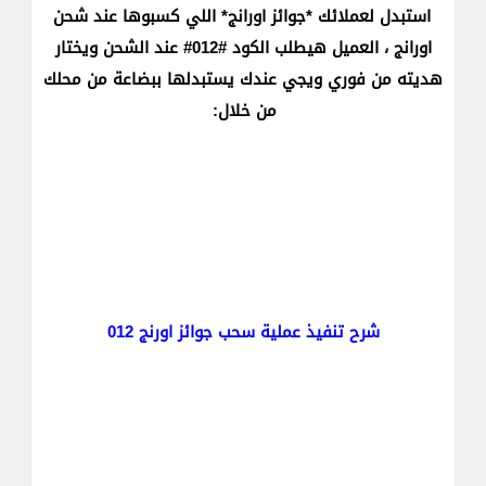
استبدل لعملائك *جوائز اورانج* اللي كسبوها عند شحن
اورانج ، العميل هيطلب الكود #012# عند الشحن ويختار
هديته من فوري ويجي عندك يستبدلها ببضاعة من محلك
من خلال:
شرح تنفيذ عملية سحب جوائز اورنج 012