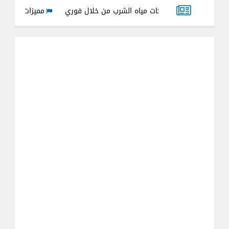
اتير شركات مياه الشرب من خلال فوري
مميزات وعيوب عداد مياه ال
العدادت القديمه والجديده 2026
شرح تحويل