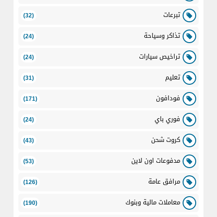
تبرعات
(32)
تذاكر وسياحة
(24)
تراخيص سيارات
(24)
تعليم
(31)
فودافون
(171)
فوري باي
(24)
كروت شحن
(43)
مدفوعات اون لاين
(53)
مرافق عامة
(126)
معاملات مالية وبنوك
(190)