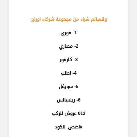
وقسائم شراء من مجموعة شركاء اورنچ
1- فوري
2- مصاري
3- كارفور
4- اطلب
5- سويڤل
6- رينسانس
012 عروض للركب
#اصحى_للكود