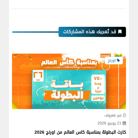
قد تُعجبك هذه المشاركات
اورنج
غير معروف
غي
21 يونيو 2026
19 فبراير
كارت البطولة بمناسبة كاس العالم من اورنج 2026
إعلان أورنج 