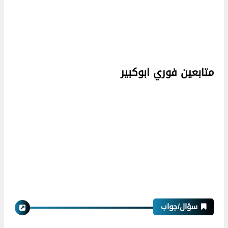
متابعين فوري ابوكبير
سؤال/جواب