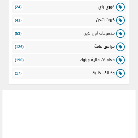
فوري باي
(24)
كروت شحن
(43)
مدفوعات اون لاين
(53)
مرافق عامة
(126)
معاملات مالية وبنوك
(190)
وظائف خالية
(17)