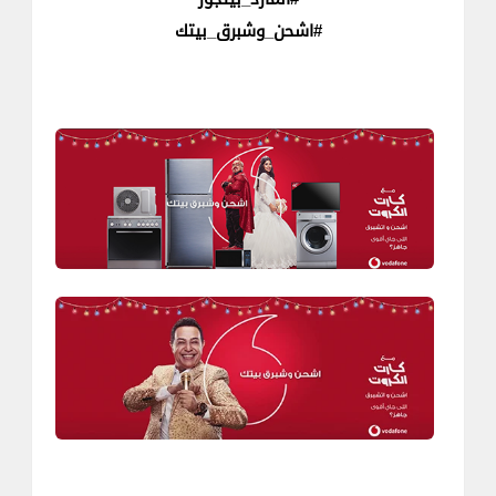
#اشحن_وشبرق_بيتك