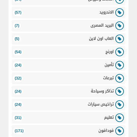
الاندرويد
(57)
البريد المصرى
(7)
العاب اون لاين
(5)
اورنج
(54)
تأمين
(24)
تبرعات
(32)
تذاكر وسياحة
(24)
تراخيص سيارات
(24)
تعليم
(31)
فودافون
(171)