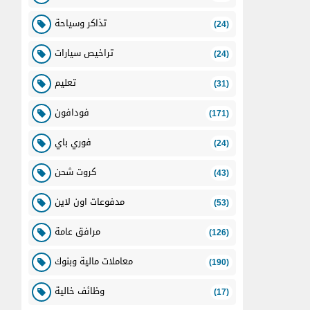
تذاكر وسياحة
(24)
تراخيص سيارات
(24)
تعليم
(31)
فودافون
(171)
فوري باي
(24)
كروت شحن
(43)
مدفوعات اون لاين
(53)
مرافق عامة
(126)
معاملات مالية وبنوك
(190)
وظائف خالية
(17)
WE