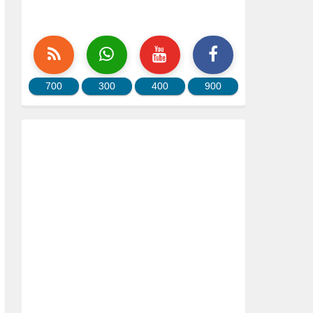
700
300
400
900