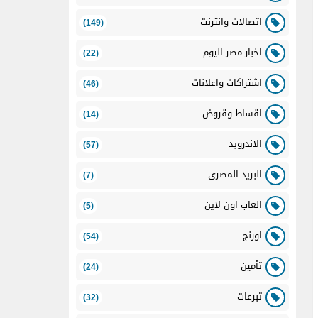
اتصالات وانترنت
(149)
اخبار مصر اليوم
(22)
اشتراكات واعلانات
(46)
اقساط وقروض
(14)
الاندرويد
(57)
البريد المصرى
(7)
العاب اون لاين
(5)
اورنج
(54)
تأمين
(24)
تبرعات
(32)