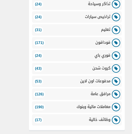
تذاكر وسياحة
(24)
تراخيص سيارات
(24)
تعليم
(31)
فودافون
(171)
فوري باي
(24)
كروت شحن
(43)
مدفوعات اون لاين
(53)
مرافق عامة
(126)
معاملات مالية وبنوك
(190)
وظائف خالية
(17)