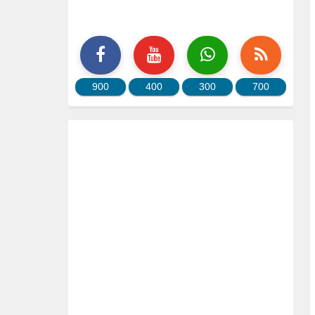
900
400
300
700