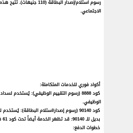
رسوم استلام/إصدار البطاقة 
الاجتماعي.
أكواد فوري للخدمات المتكاملة:
الوظيفي.
كود 90140 (رسوم إصدار/استلام البطاقة): يُستخدم لسداد رسوم الـ 110 جنيهات لاستلام الكارت.
بديل للـ 90140: قد تظهر الخدمة أيضاً تحت كود 61 في بعض تحديثات فوري.
خطوات الدفع: