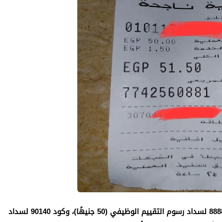
يوجد كودان رئيسيان للخدمات المتكاملة عبر فوري: 8888 لسداد رسوم التقييم الوظيفي (50 جنيهًا)، وكود 90140 لسداد