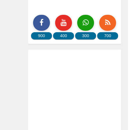
900
400
300
700