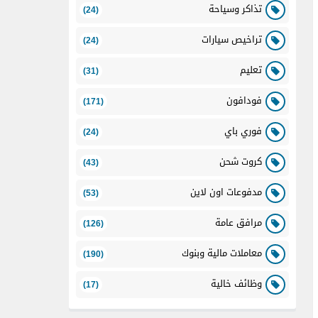
تذاكر وسياحة
(24)
تراخيص سيارات
(24)
تعليم
(31)
فودافون
(171)
فوري باي
(24)
كروت شحن
(43)
مدفوعات اون لاين
(53)
مرافق عامة
(126)
معاملات مالية وبنوك
(190)
وظائف خالية
(17)