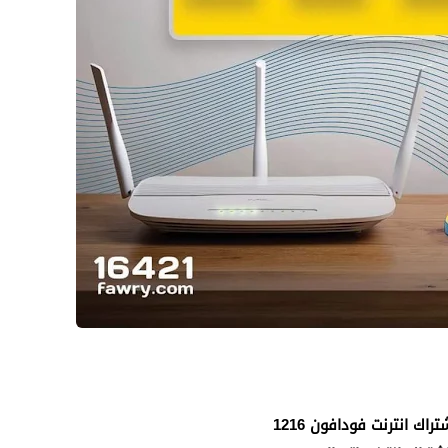
اك انترنت فودافون 1216