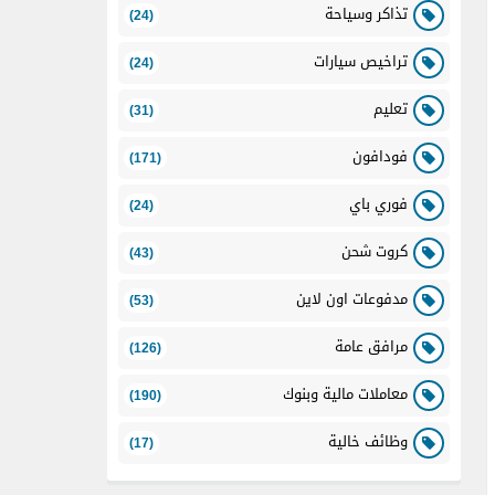
تذاكر وسياحة
(24)
تراخيص سيارات
(24)
تعليم
(31)
فودافون
(171)
فوري باي
(24)
كروت شحن
(43)
مدفوعات اون لاين
(53)
مرافق عامة
(126)
معاملات مالية وبنوك
(190)
وظائف خالية
(17)