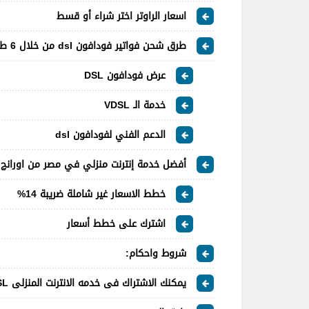
اسعار الراوتر اختر شراء أو قسط
طرق شحن فواتير فودافون dsl من خلال 6 طرق
عرض فودافون DSL
خدمة الـ VDSL
الدعم الفني لفودافون dsl
أفضل خدمة إنترنت منزلي في مصر من اورانچ
خطط الاسعار غير شاملة ضريبة 14%
اشترك على خطط أسعار
شروط واحكام:
يمكنك الاشتراك فى خدمه الانترنت المنزلى Home DSL عن طريق :