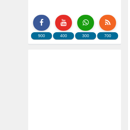
900
400
300
700