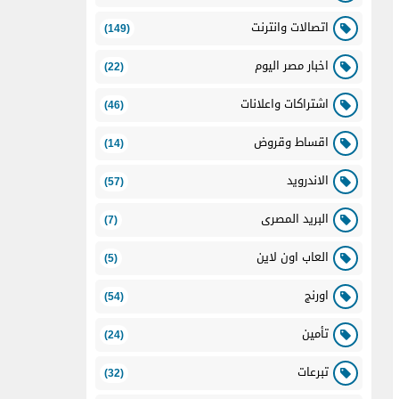
اتصالات وانترنت
(149)
اخبار مصر اليوم
(22)
اشتراكات واعلانات
(46)
اقساط وقروض
(14)
الاندرويد
(57)
البريد المصرى
(7)
العاب اون لاين
(5)
اورنج
(54)
تأمين
(24)
تبرعات
(32)