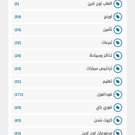
العاب اون لاين
(5)
اورنج
(54)
تأمين
(24)
تبرعات
(32)
تذاكر وسياحة
(24)
تراخيص سيارات
(24)
تعليم
(31)
فودافون
(171)
فوري باي
(24)
كروت شحن
(43)
مدفوعات اون لاين
(53)