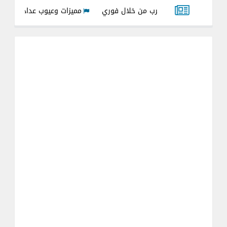
ياه الشرب من خلال فوري
مميزات وعيوب عداد مياه الشرب بكارت ال
ه 2026
شرح تحويل العداد الكهرباء ا