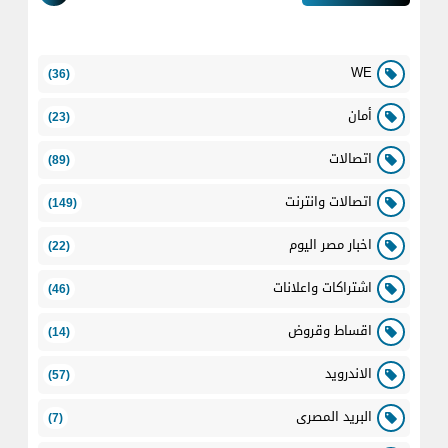
WE
(36)
أمان
(23)
اتصالات
(89)
اتصالات وانترنت
(149)
اخبار مصر اليوم
(22)
اشتراكات واعلانات
(46)
اقساط وقروض
(14)
الاندرويد
(57)
البريد المصرى
(7)