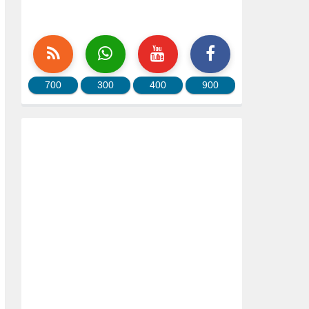
700
300
400
900