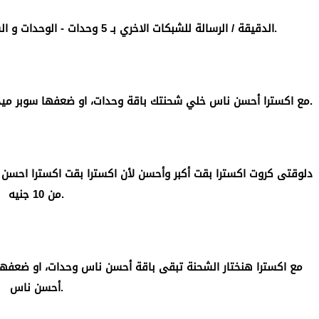
الدقيقة / الرسالة للشبكات الاخري بـ 5 وحدات - الوحدات و السوبر ميجابايتس الزيادة عرض لفترة محدودة.
4- مع اكسترا أحسن ناس خلي شحنتك باقة وحدات، او ضعفها سوبر ميجابايتس، والباقي مكمل معاك للباقة اللي بعدها.
من 10 جنيه.
أحسن ناس.