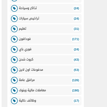
تذاكر وسياحة
(24)
تراخيص سيارات
(24)
تعليم
(31)
فودافون
(171)
فوري باي
(24)
كروت شحن
(43)
مدفوعات اون لاين
(53)
مرافق عامة
(126)
معاملات مالية وبنوك
(190)
وظائف خالية
(17)