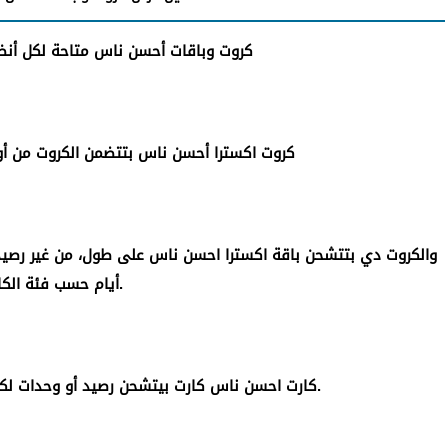
1- كروت وباقات أحسن ناس متاحة لكل أنظ
2- كروت اكسترا أحسن ناس بتتضمن الكروت من أول 2.25 جنيه حتى 25 
أيام حسب فئة الكارت.
3- كارت احسن ناس كارت بيتشحن رصيد أو وحدات لكل الشبكات أو سوبر ميجابايتس.