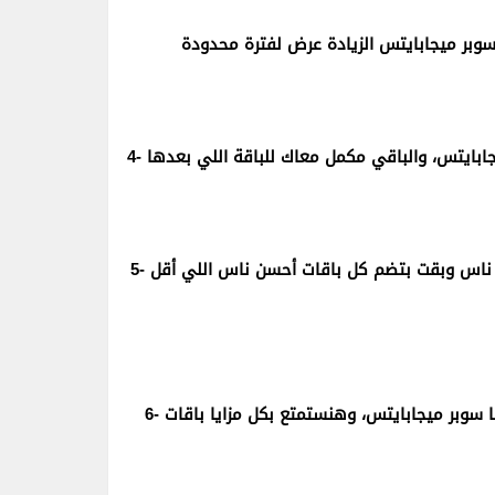
5- دلوقتى كروت اكسترا بقت أكبر وأحسن لأن اكسترا بقت اكسترا احسن ناس وبقت بتضم كل باقات أحسن ناس اللي أقل
6- مع اكسترا هنختار الشحنة تبقى باقة أحسن ناس وحدات، او ضعفها سوبر ميجابايتس، وهنستمتع بكل مزايا باقات