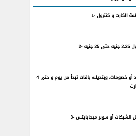
مة الكارت و كنترول
جنيه
والكروت دي بتتشحن باقة اكسترا احسن ناس على طول، من غير رصيد أو خصومات، وبتديلك باقات تبدأ من يوم و حتى 4