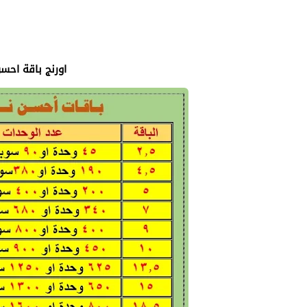
2- اورنج باقة اح