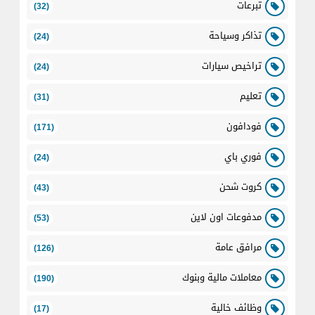
تبرعات
(32)
تذاكر وسياحة
(24)
تراخيص سيارات
(24)
تعليم
(31)
فودافون
(171)
فوري باي
(24)
كروت شحن
(43)
مدفوعات اون لاين
(53)
مرافق عامة
(126)
معاملات مالية وبنوك
(190)
وظائف خالية
(17)