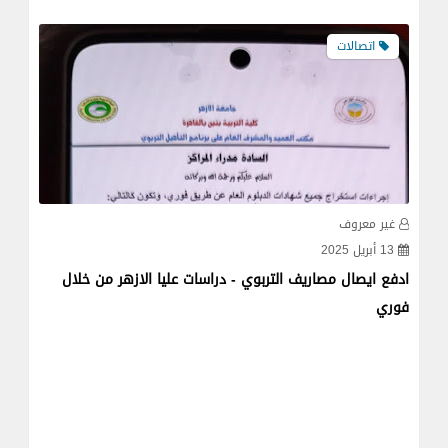
تعليم
غير معروف
غي
08 ديسمبر 2024
07 نوفمبر
دفع مصاريف جامعة بنها من خلال فوري باكواد الخدمة
اكوا