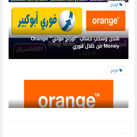
شحن وسحب حساب "اورنج موني" Orange
Money من خلال فوري
اورنج
شرح تشغيل اورنج كول تون
اتصالات