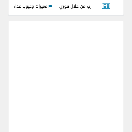
مياه الشرب من خلال فوري
مميزات وعيوب عداد مياه الشرب بكارت ال
ده 2026
شرح تحويل العداد الكهرباء 