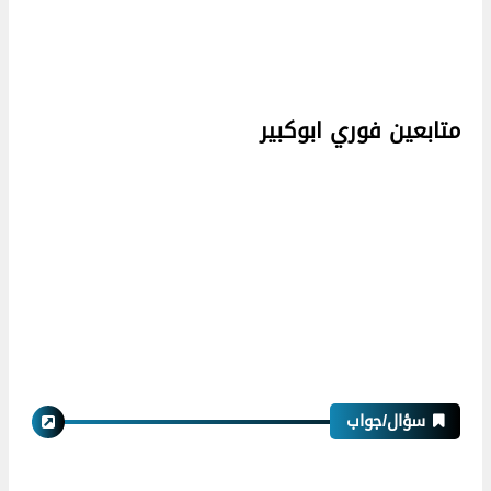
متابعين فوري ابوكبير
سؤال/جواب