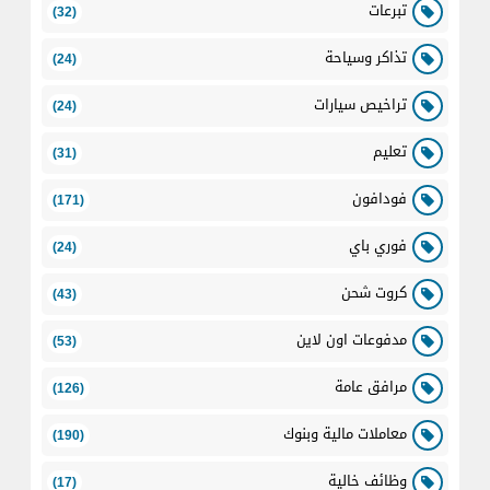
تبرعات
(32)
تذاكر وسياحة
(24)
تراخيص سيارات
(24)
تعليم
(31)
فودافون
(171)
فوري باي
(24)
كروت شحن
(43)
مدفوعات اون لاين
(53)
مرافق عامة
(126)
معاملات مالية وبنوك
(190)
وظائف خالية
(17)