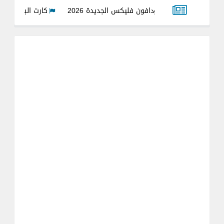
اقات فودافون فليكس الجديدة 2026
كارت البطولة بمناسبة كاس العالم
المجالس المحلية في مصر 2026.. المزايا والعيوب
المجلس الصح