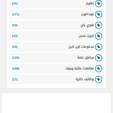
تعليم
(31)
فودافون
(171)
فوري باي
(24)
كروت شحن
(43)
مدفوعات اون لاين
(53)
مرافق عامة
(126)
معاملات مالية وبنوك
(190)
وظائف خالية
(17)