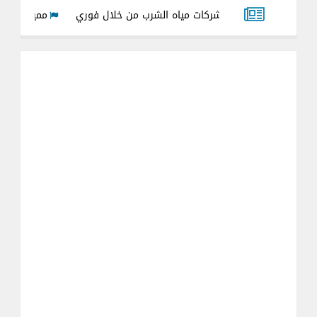
ع فواتير شركات مياه الشرب من خلال فوري
مميزات وعيوب عداد ميا
 لجميع العدادت القديمه والجديده 2026
شرح