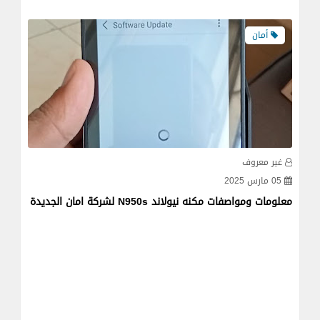
أمان
غير معروف
غي
05 مارس 2025
06 يوليو 
معلومات ومواصفات مكنه نيولاند N950s لشركة امان الجديدة
دفع 
خلال