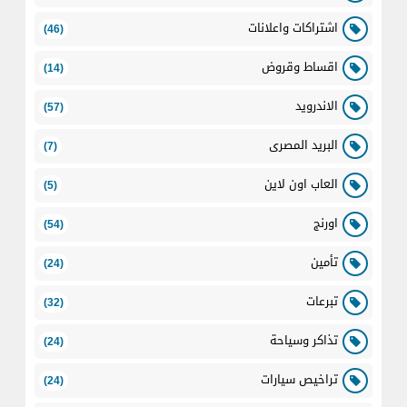
اشتراكات واعلانات
(46)
اقساط وقروض
(14)
الاندرويد
(57)
البريد المصرى
(7)
العاب اون لاين
(5)
اورنج
(54)
تأمين
(24)
تبرعات
(32)
تذاكر وسياحة
(24)
تراخيص سيارات
(24)