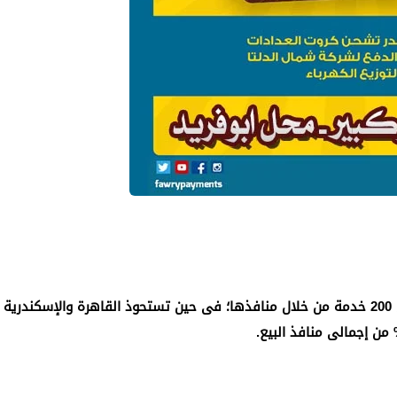
وصل إجمالى عدد الخدمات التى تقدمها الشركة إلى 200 خدمة من خلال منافذها؛ فى حين تستحوذ القاهرة والإسكندرية