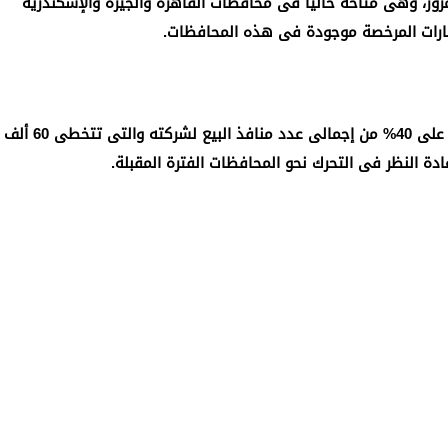
للمرور، وهى متاحة حاليا فى محافظات القاهرة والجيزة والإسكندرية
يارات المرخصة موجودة فى هذه المحافظات.
أضاف أن محافظتى القاهرة والإسكندرية، تستحوذان على 40% من إجمالى عدد منافذ البيع لشركته والتى تتخطى 60 ألف
ادة النظر فى التحرك نحو المحافظات الفترة المقبلة.