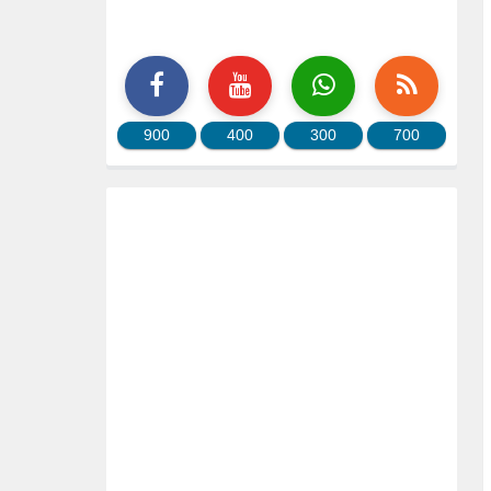
900
400
300
700