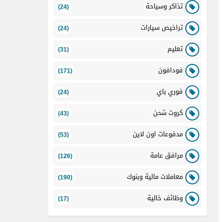
تذاكر وسياحة
(24)
تراخيص سيارات
(24)
تعليم
(31)
فودافون
(171)
فوري باي
(24)
كروت شحن
(43)
مدفوعات اون لاين
(53)
مرافق عامة
(126)
معاملات مالية وبنوك
(190)
وظائف خالية
(17)