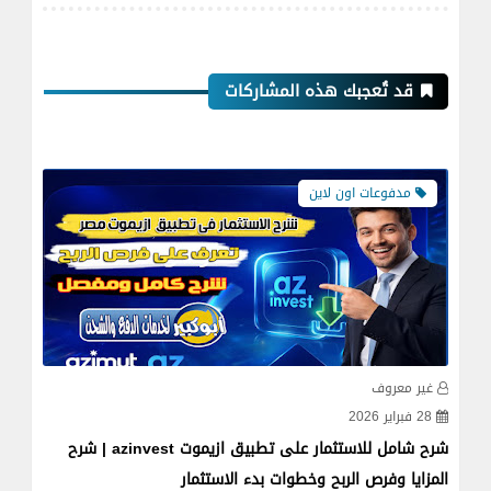
قد تُعجبك هذه المشاركات
مدفوعات اون لاين
غير معروف
غي
28 فبراير 2026
19 فبراير
شرح شامل للاستثمار على تطبيق ازيموت azinvest | شرح
المزايا وفرص الربح وخطوات بدء الاستثمار
فلوس