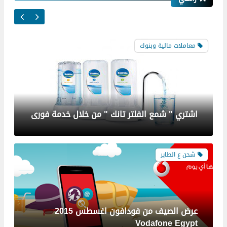
اشتري " شمع الفلتر تانك " من خلال خدمة فورى
شحن ع الطاير
عرض الصيف من فودافون اغسطس 2015
Vodafone Egypt
فودافون