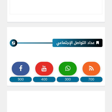
عداد التواصل الإجتماعي
900
400
300
700