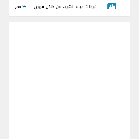
ع فواتير شركات مياه الشرب من خلال فوري
مميزات وعيوب عداد ميا
 لجميع العدادت القديمه والجديده 2026
شرح