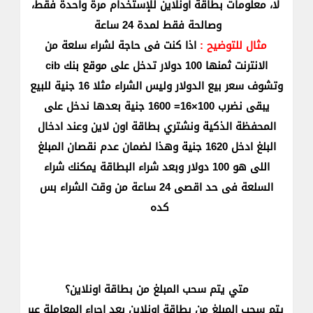
لا، معلومات بطاقة اونلاين ​للإستخدام مرة واحدة فقط،
وصالحة فقط لمدة 24 ساعة​​​
مثال للتوضيح :
اذا كنت فى حاجة لشراء سلعة من
الانترنت ثمنها 100 دولار تدخل على موقع بنك cib
وتشوف سعر بيع الدولار وليس الشراء مثلا 16 جنية للبيع
يبقى نضرب 100×16= 1600 جنية بعدها ندخل على
المحفظة الذكية ونشتري بطاقة اون لاين وعند ادخال
البلغ ادخل 1620 جنية وهذا لضمان عدم نقصان المبلغ
اللى هو 100 دولار وبعد شراء البطاقة يمكنك شراء
السلعة فى حد اقصى 24 ساعة من وقت الشراء بس
كده
​متي يتم سحب المبلغ من ​بطاقة اونلاين؟
​​يتم سحب المبلغ من بطاقة اونلاين بعد إجراء المعاملة عبر