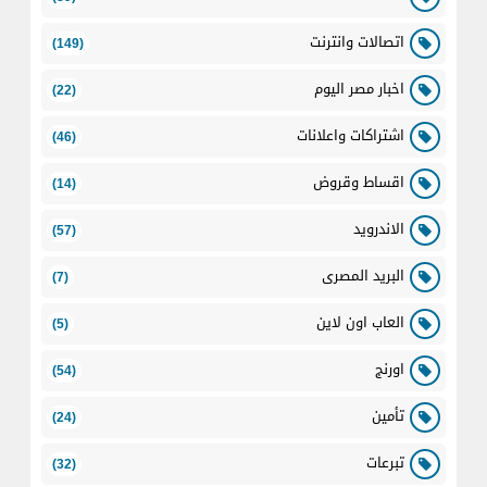
اتصالات وانترنت
(149)
اخبار مصر اليوم
(22)
اشتراكات واعلانات
(46)
اقساط وقروض
(14)
الاندرويد
(57)
البريد المصرى
(7)
العاب اون لاين
(5)
اورنج
(54)
تأمين
(24)
تبرعات
(32)