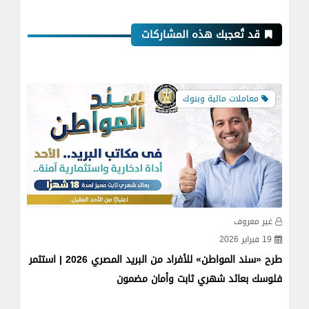
قد تُعجبك هذه المشاركات
معاملات مالية وبنوك
غير معروف
غي
15 فبراير 2026
19 ديسمبر
د المصري 2026 | استثمر
الربح من البورصة للمبتدئين | شرح تطبيق Thndr وطريقة
الاشتراك
الخد