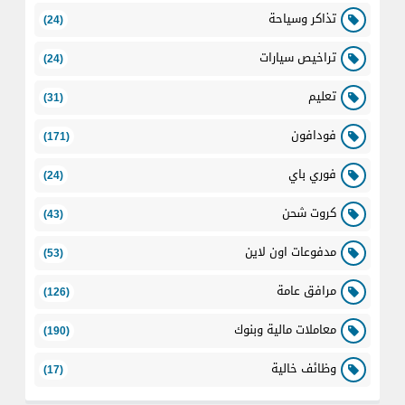
تذاكر وسياحة
(24)
تراخيص سيارات
(24)
تعليم
(31)
فودافون
(171)
فوري باي
(24)
كروت شحن
(43)
مدفوعات اون لاين
(53)
مرافق عامة
(126)
معاملات مالية وبنوك
(190)
وظائف خالية
(17)