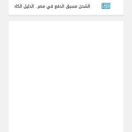
شرب بكارت الشحن مسبق الدفع في مصر.. الدليل الكامل وطريقة الاستخدام
العداد الكهرباء العشوائي ذات الشريحة الموحده 2.74 الي عداد قانوني مدعم