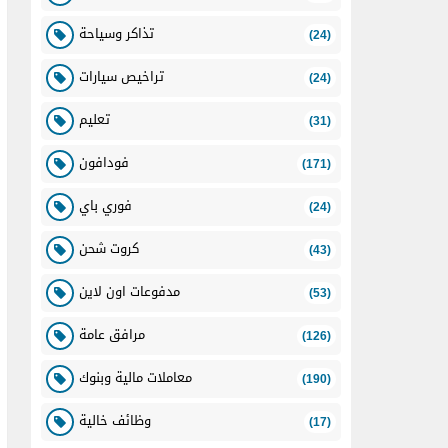
تذاكر وسياحة
(24)
تراخيص سيارات
(24)
تعليم
(31)
فودافون
(171)
فوري باي
(24)
كروت شحن
(43)
مدفوعات اون لاين
(53)
مرافق عامة
(126)
معاملات مالية وبنوك
(190)
وظائف خالية
(17)