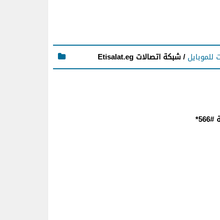
ت للموبايل
/ شبكة اتصالات Etisalat.eg‬‏
56*