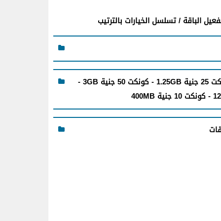
عيل الباقة / تسلسل الخيارات بالترتيب
◄ سوبر سوشيل بلا حدود 15 جنية - كونكت 25 جنية 1.25GB - كونكت 50 جنية 3GB -