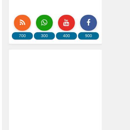
700
300
400
900