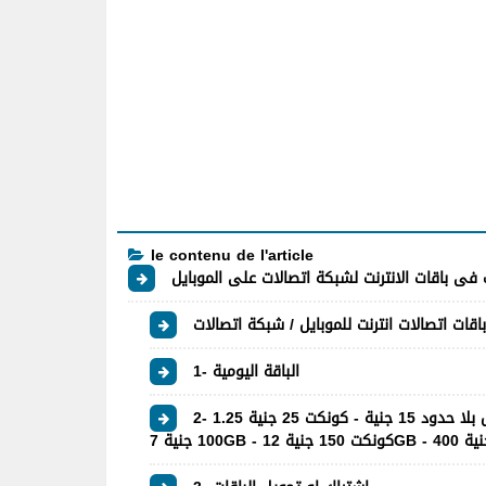
le contenu de l'article
فى باقات الانترنت لشبكة اتصالات على الموبايل
1- الباقة اليومية
2- اسعار باقات الانترنت ◄ سوبر سوشيل بلا حدود 15 جنية - كونكت 25 جنية 1.25GB - كونكت 50 جنية 3GB - كونكت