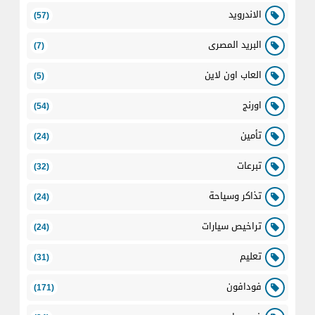
الاندرويد
(57)
البريد المصرى
(7)
العاب اون لاين
(5)
اورنج
(54)
تأمين
(24)
تبرعات
(32)
تذاكر وسياحة
(24)
تراخيص سيارات
(24)
تعليم
(31)
فودافون
(171)