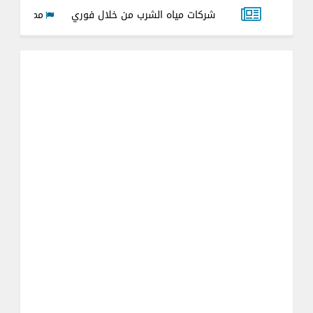
ع فواتير شركات مياه الشرب من خلال فوري
مميزات وعيوب عداد ميا
 لجميع العدادت القديمه والجديده 2026
شرح