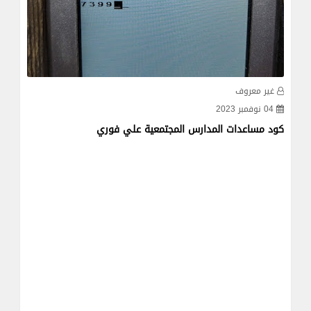
غير معروف
غي
04 نوفمبر 2023
24 أبريل 
كود مساعدات المدارس المجتمعية علي فوري
الاو
لجمع 