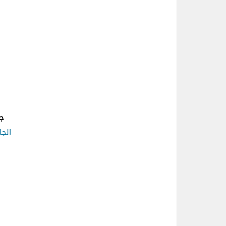
ج
الجا