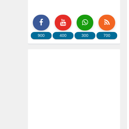
900
400
300
700