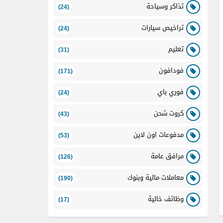
تذاكر وسياحة
(24)
تراخيص سيارات
(24)
تعليم
(31)
فودافون
(171)
فوري باي
(24)
كروت شحن
(43)
مدفوعات اون لاين
(53)
مرافق عامة
(126)
معاملات مالية وبنوك
(190)
وظائف خالية
(17)
مرافق عامة