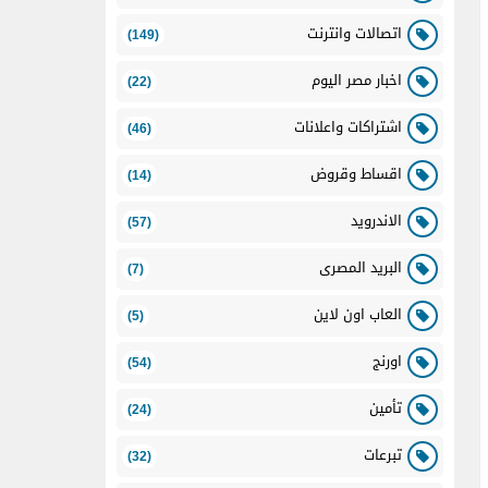
اتصالات وانترنت
(149)
اخبار مصر اليوم
(22)
اشتراكات واعلانات
(46)
اقساط وقروض
(14)
الاندرويد
(57)
البريد المصرى
(7)
العاب اون لاين
(5)
اورنج
(54)
تأمين
(24)
تبرعات
(32)